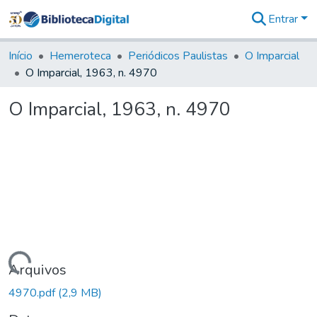
Entrar
Comunidades
&
Início
Hemeroteca
Periódicos Paulistas
O Imparcial
Coleções
O Imparcial, 1963, n. 4970
Tudo na
Biblioteca
O Imparcial, 1963, n. 4970
Digital
Estatísticas
Carregando...
Arquivos
4970.pdf
(2,9 MB)