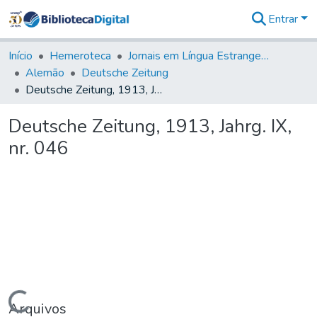
Entrar
Comunidades
&
Início
Hemeroteca
Jornais em Língua Estrangeira
Coleções
Alemão
Deutsche Zeitung
Tudo na
Deutsche Zeitung, 1913, Jahrg. IX, nr. 046
Biblioteca
Digital
Deutsche Zeitung, 1913, Jahrg. IX,
Estatísticas
nr. 046
Carregando...
Arquivos