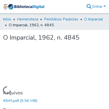
Entrar
Comunidades
&
Início
Hemeroteca
Periódicos Paulistas
O Imparcial
Coleções
O Imparcial, 1962, n. 4845
Tudo na
Biblioteca
O Imparcial, 1962, n. 4845
Digital
Estatísticas
Carregando...
Arquivos
4845.pdf
(9,56 MB)