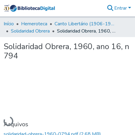
Entrar
Comunidades
&
Início
Hemeroteca
Canto Libertário (1906-1995)
Coleções
Solidaridad Obrera
Solidaridad Obrera, 1960, ano 16, n 794
Tudo na
Biblioteca
Solidaridad Obrera, 1960, ano 16, n
Digital
794
Estatísticas
Carregando...
Arquivos
solidaridad-obrera-1960-0794.pdf
(2,68 MB)