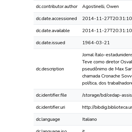
dc.contributor.author
Agostinelli, Owen
dc.date.accessioned
2014-11-27T20:31:1
dc.date.available
2014-11-27T20:31:1
dc.date.issued
1964-03-21
Jornal ítalo-estadunide
Teve como diretor Osval
dc.description
pseudônimo de Max Sart
chamada Cronache Sovver
política, dos trabalhadore
dc.identifier.file
/storage/bd/cedap-assis
dc.identifier.uri
http://bibdig.bibliotec
dc.language
Italiano
dc.language.iso
it