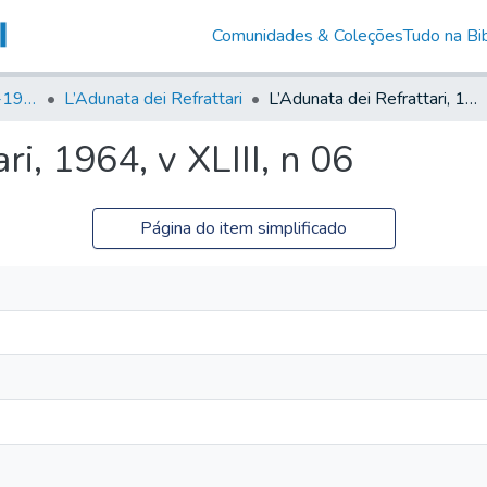
Comunidades & Coleções
Tudo na Bib
Canto Libertário (1906-1995)
L’Adunata dei Refrattari
L’Adunata dei Refrattari, 1964, v XLIII, n 06
ri, 1964, v XLIII, n 06
Página do item simplificado