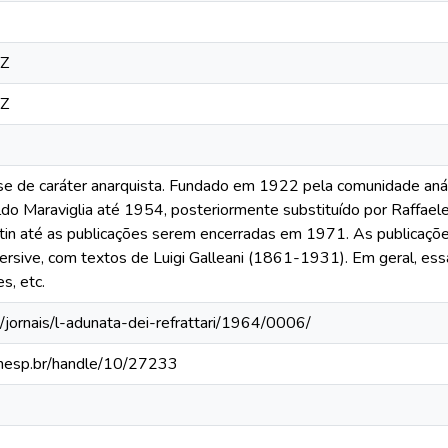
0Z
0Z
nse de caráter anarquista. Fundado em 1922 pela comunidade anár
do Maraviglia até 1954, posteriormente substituído por Raffael
in até as publicações serem encerradas em 1971. As publica
sive, com textos de Luigi Galleani (1861-1931). Em geral, ess
s, etc.
/jornais/l-adunata-dei-refrattari/1964/0006/
a.unesp.br/handle/10/27233