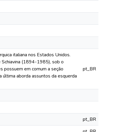
quica italiana nos Estados Unidos.
e Schiavina (1894-1985), sob o
ções possuem em comum a seção
pt_BR
a última aborda assuntos da esquerda
pt_BR
pt_BR