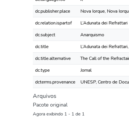
dc.publisher.place
Nova Iorque, Nova Iorq
dc.relation.ispartof
L’Adunata dei Refrattari
dc.subject
Anarquismo
dc.title
L’Adunata dei Refrattari,
dc.title.alternative
The Call of the Refractai
dc.type
Jornal
dcterms.provenance
UNESP, Centro de Docu
Arquivos
Pacote original
Agora exibindo
1 - 1 de 1