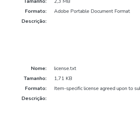
Tamanho:
2,3 MB
Formato:
Adobe Portable Document Format
Descrição:
Nome:
license.txt
Tamanho:
1,71 KB
Formato:
Item-specific license agreed upon to s
Descrição: