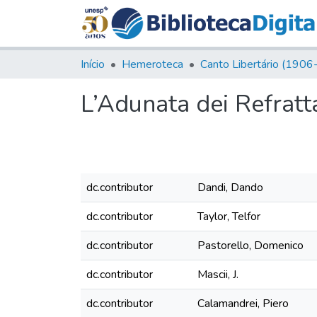
Início
Hemeroteca
L’Adunata dei Refratta
dc.contributor
Dandi, Dando
dc.contributor
Taylor, Telfor
dc.contributor
Pastorello, Domenico
dc.contributor
Mascii, J.
dc.contributor
Calamandrei, Piero