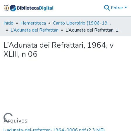
Entrar
Comunidades
&
Início
Hemeroteca
Canto Libertário (1906-1995)
Coleções
L’Adunata dei Refrattari
L’Adunata dei Refrattari, 1964, v XLIII, n 06
Tudo na
Biblioteca
L’Adunata dei Refrattari, 1964, v
Digital
XLIII, n 06
Estatísticas
Carregando...
Arquivos
l-adunata-dei-refrattari-1964-0006.pdf
(2,3 MB)