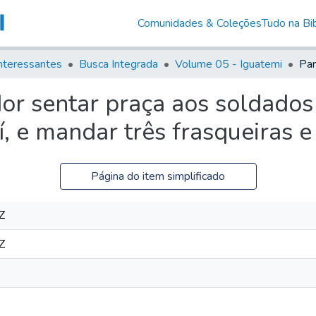
Comunidades & Coleções
Tudo na Bib
nteressantes
Busca Integrada
Volume 05 - Iguatemi
r sentar praça aos soldados 
í, e mandar três frasqueiras 
Página do item simplificado
Z
Z