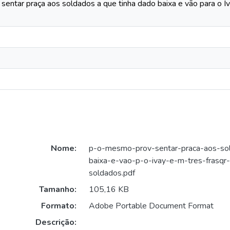
ntar praça aos soldados a que tinha dado baixa e vão para o Iva
Nome:
p-o-mesmo-prov-sentar-praca-aos-sol
baixa-e-vao-p-o-ivay-e-m-tres-frasqr-
soldados.pdf
Tamanho:
105,16 KB
Formato:
Adobe Portable Document Format
Descrição: