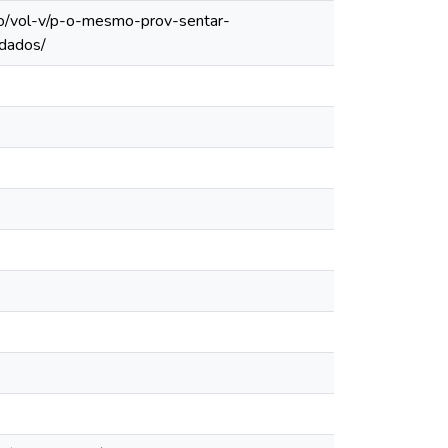
lo/vol-v/p-o-mesmo-prov-sentar-
ldados/