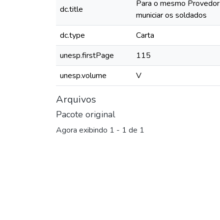
Para o mesmo Provedor se
dc.title
municiar os soldados
dc.type
Carta
unesp.firstPage
115
unesp.volume
V
Arquivos
Pacote original
Agora exibindo
1 - 1 de 1