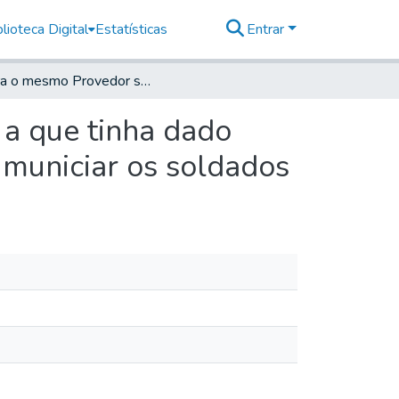
lioteca Digital
Estatísticas
Entrar
Para o mesmo Provedor sentar praça aos soldados a que tinha dado baixa e vão para o Ivaí, e mandar três frasqueiras e municiar os soldados
a que tinha dado
e municiar os soldados