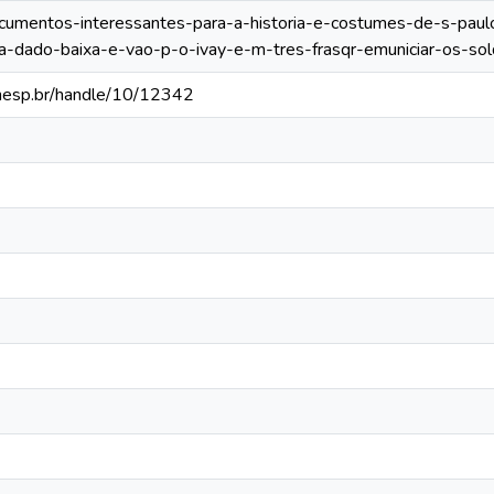
/documentos-interessantes-para-a-historia-e-costumes-de-s-pau
ha-dado-baixa-e-vao-p-o-ivay-e-m-tres-frasqr-emuniciar-os-so
.unesp.br/handle/10/12342