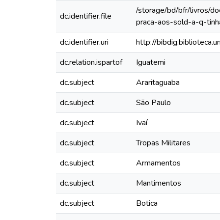
/storage/bd/bfr/livros
dc.identifier.file
praca-aos-sold-a-q-tin
dc.identifier.uri
http://bibdig.biblioteca
dc.relation.ispartof
Iguatemi
dc.subject
Araritaguaba
dc.subject
São Paulo
dc.subject
Ivaí
dc.subject
Tropas Militares
dc.subject
Armamentos
dc.subject
Mantimentos
dc.subject
Botica