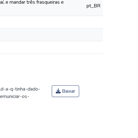
í, e mandar três frasqueiras e
pt_BR
d-a-q-tinha-dado-
Baixar
emuniciar-os-