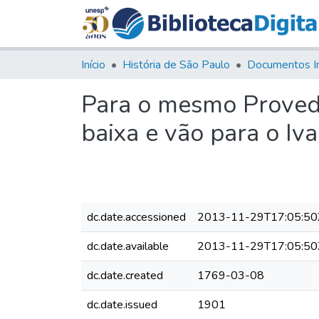
Início
História de São Paulo
Documentos I
Para o mesmo Provedo
baixa e vão para o Iva
dc.date.accessioned
2013-11-29T17:05:50
dc.date.available
2013-11-29T17:05:50
dc.date.created
1769-03-08
dc.date.issued
1901