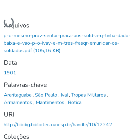
Carregando...
Arquivos
p-o-mesmo-prov-sentar-praca-aos-sold-a-q-tinha-dado-
baixa-e-vao-p-o-ivay-e-m-tres-frasqr-emuniciar-os-
soldados.pdf
(105,16 KB)
Data
1901
Palavras-chave
Araritaguaba
,
São Paulo
,
Ivaí
,
Tropas Militares
,
Armamentos
,
Mantimentos
,
Botica
URI
http://bibdig.biblioteca.unesp.br/handle/10/12342
Coleções