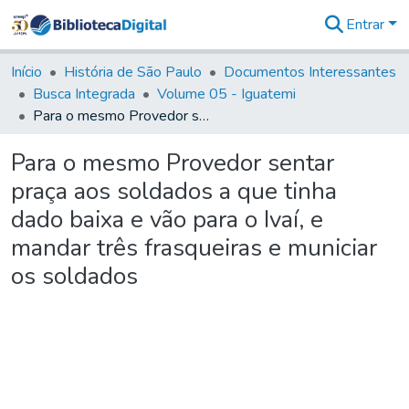
Entrar
Comunidades
&
Início
História de São Paulo
Documentos Interessantes
Coleções
Busca Integrada
Volume 05 - Iguatemi
Tudo na
Para o mesmo Provedor sentar praça aos soldados a que tinha dado baixa e vão para o Ivaí, e mandar três frasqueiras e municiar os soldados
Biblioteca
Digital
Para o mesmo Provedor sentar
Estatísticas
praça aos soldados a que tinha
dado baixa e vão para o Ivaí, e
mandar três frasqueiras e municiar
os soldados