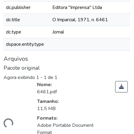
dc.publisher
Editora "Imprensa" Ltda
dc.title
O Imparcial, 1971, n. 6461
dc.type
Jornal
dspace.entity.type
Arquivos
Pacote original
Agora exibindo
1 - 1 de 1
Nome:
6461.pdf
Tamanho:
11,5 MB
Formato:
gando...
Adobe Portable Document
Format