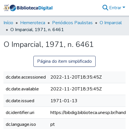
Entrar
Comunidades
&
Início
Hemeroteca
Periódicos Paulistas
O Imparcial
Coleções
O Imparcial, 1971, n. 6461
Tudo na
Biblioteca
O Imparcial, 1971, n. 6461
Digital
Estatísticas
Página do item simplificado
dc.date.accessioned
2022-11-20T18:35:45Z
dc.date.available
2022-11-20T18:35:45Z
dc.date.issued
1971-01-13
dc.identifier.uri
https://bibdig.biblioteca.unesp.br/han
dc.language.iso
pt