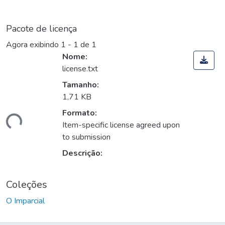
Pacote de licença
Agora exibindo
1 - 1 de 1
Nome:
license.txt
Tamanho:
1,71 KB
Formato:
gando...
Item-specific license agreed upon
to submission
Descrição:
Coleções
O Imparcial