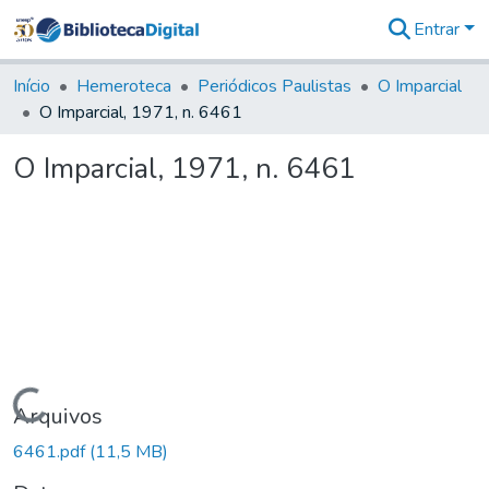
Entrar
Comunidades
&
Início
Hemeroteca
Periódicos Paulistas
O Imparcial
Coleções
O Imparcial, 1971, n. 6461
Tudo na
Biblioteca
O Imparcial, 1971, n. 6461
Digital
Estatísticas
Carregando...
Arquivos
6461.pdf
(11,5 MB)