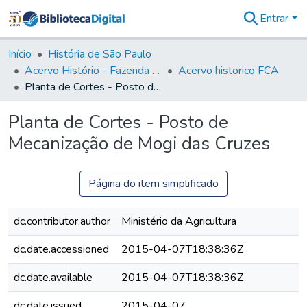
Entrar
Comunidades
&
Início
História de São Paulo
Coleções
Acervo Histório - Fazenda Lageado
Acervo historico FCA
Tudo na
Planta de Cortes - Posto de Mecanização de Mogi das Cruzes
Biblioteca
Digital
Planta de Cortes - Posto de
Estatísticas
Mecanização de Mogi das Cruzes
Página do item simplificado
dc.contributor.author
Ministério da Agricultura
dc.date.accessioned
2015-04-07T18:38:36Z
dc.date.available
2015-04-07T18:38:36Z
dc.date.issued
2015-04-07