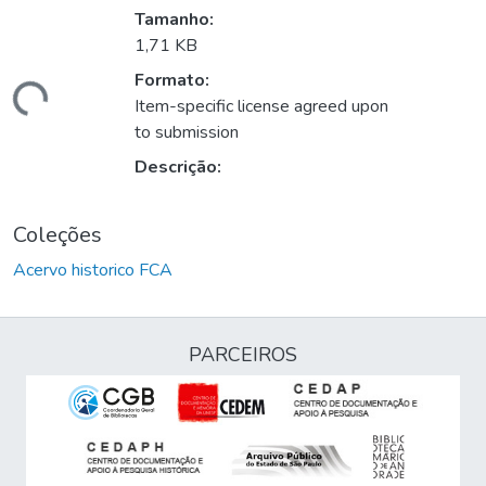
Tamanho:
1,71 KB
Formato:
gando...
Item-specific license agreed upon
to submission
Descrição:
Coleções
Acervo historico FCA
PARCEIROS