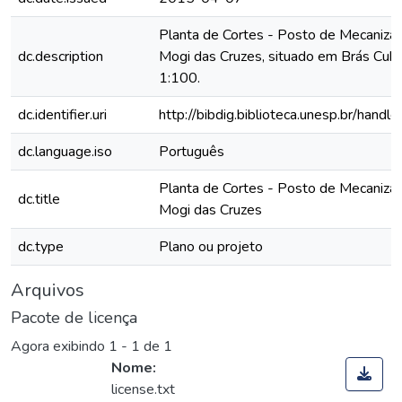
Planta de Cortes - Posto de Mecaniza
dc.description
Mogi das Cruzes, situado em Brás Cuba
1:100.
dc.identifier.uri
http://bibdig.biblioteca.unesp.br/hand
dc.language.iso
Português
Planta de Cortes - Posto de Mecaniza
dc.title
Mogi das Cruzes
dc.type
Plano ou projeto
Arquivos
Pacote de licença
Agora exibindo
1 - 1 de 1
Nome:
license.txt