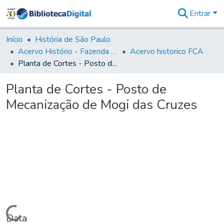
Entrar
Comunidades
&
Início
História de São Paulo
Coleções
Acervo Histório - Fazenda Lageado
Acervo historico FCA
Tudo na
Planta de Cortes - Posto de Mecanização de Mogi das Cruzes
Biblioteca
Digital
Planta de Cortes - Posto de
Estatísticas
Mecanização de Mogi das Cruzes
Carregando...
Data