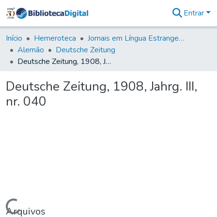
Entrar
Comunidades
&
Início
Hemeroteca
Jornais em Língua Estrangeira
Coleções
Alemão
Deutsche Zeitung
Tudo na
Deutsche Zeitung, 1908, Jahrg. III, nr. 040
Biblioteca
Digital
Deutsche Zeitung, 1908, Jahrg. III,
Estatísticas
nr. 040
Carregando...
Arquivos