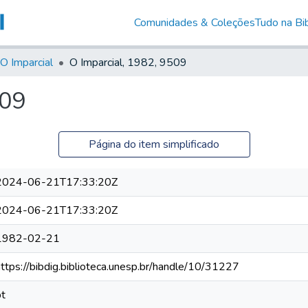
Comunidades & Coleções
Tudo na Bib
O Imparcial
O Imparcial, 1982, 9509
509
Página do item simplificado
2024-06-21T17:33:20Z
2024-06-21T17:33:20Z
1982-02-21
https://bibdig.biblioteca.unesp.br/handle/10/31227
pt