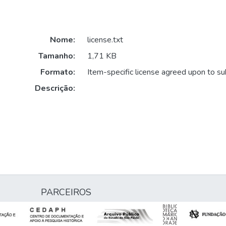
Nome:
license.txt
Tamanho:
1,71 KB
Formato:
Item-specific license agreed upon to s
Descrição:
PARCEIROS