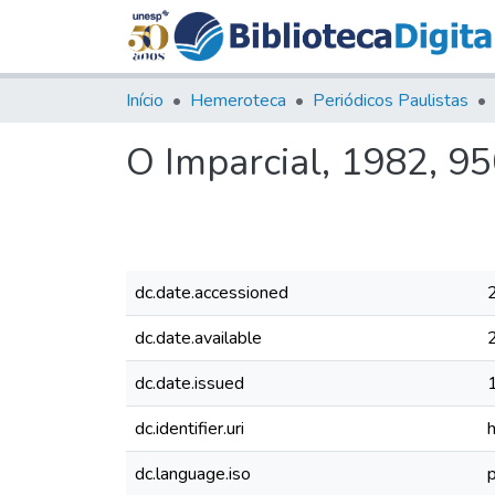
Início
Hemeroteca
Periódicos Paulistas
O Imparcial, 1982, 9
dc.date.accessioned
dc.date.available
dc.date.issued
dc.identifier.uri
dc.language.iso