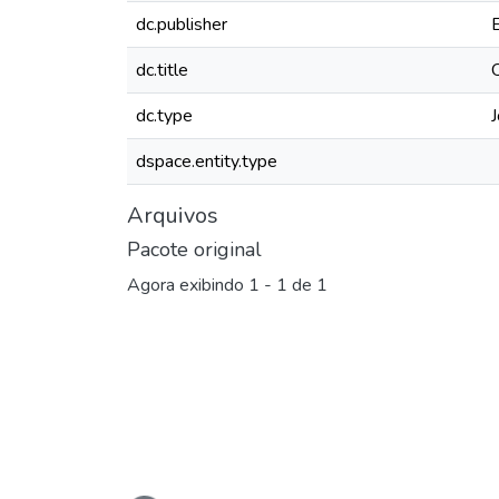
dc.publisher
dc.title
dc.type
J
dspace.entity.type
Arquivos
Pacote original
Agora exibindo
1 - 1 de 1
Carregando...