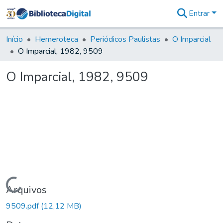
Entrar
Comunidades
&
Início
Hemeroteca
Periódicos Paulistas
O Imparcial
Coleções
O Imparcial, 1982, 9509
Tudo na
Biblioteca
O Imparcial, 1982, 9509
Digital
Estatísticas
Carregando...
Arquivos
9509.pdf
(12,12 MB)