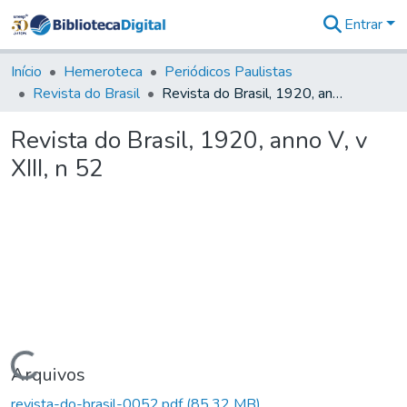
Entrar
Comunidades
&
Início
Hemeroteca
Periódicos Paulistas
Coleções
Revista do Brasil
Revista do Brasil, 1920, anno V, v XIII, n 52
Tudo na
Biblioteca
Revista do Brasil, 1920, anno V, v
Digital
XIII, n 52
Estatísticas
Carregando...
Arquivos
revista-do-brasil-0052.pdf
(85,32 MB)