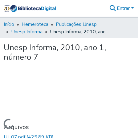
Entrar
Comunidades
&
Início
Hemeroteca
Publicações Unesp
Coleções
Unesp Informa
Unesp Informa, 2010, ano 1, número 7
Tudo na
Biblioteca
Unesp Informa, 2010, ano 1,
Digital
número 7
Estatísticas
Carregando...
Arquivos
UI_07.pdf
(425,89 KB)