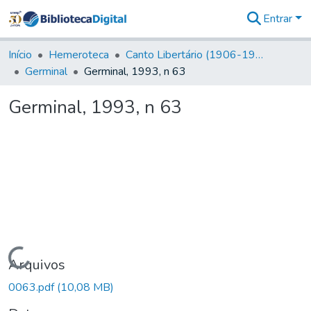
Entrar
Comunidades
&
Início
Hemeroteca
Canto Libertário (1906-1995)
Coleções
Germinal
Germinal, 1993, n 63
Tudo na
Biblioteca
Germinal, 1993, n 63
Digital
Estatísticas
Carregando...
Arquivos
0063.pdf
(10,08 MB)