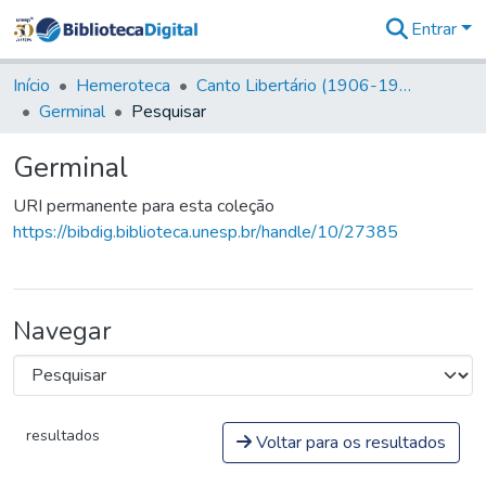
Entrar
Comunidades
&
Início
Hemeroteca
Canto Libertário (1906-1995)
Coleções
Germinal
Pesquisar
Tudo na
Biblioteca
Germinal
Digital
Estatísticas
URI permanente para esta coleção
https://bibdig.biblioteca.unesp.br/handle/10/27385
Navegar
resultados
Voltar para os resultados