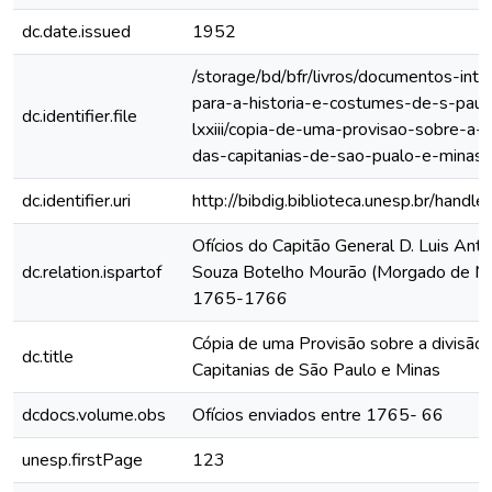
dc.date.issued
1952
/storage/bd/bfr/livros/documentos-int
para-a-historia-e-costumes-de-s-paul
dc.identifier.file
lxxiii/copia-de-uma-provisao-sobre-a-d
das-capitanias-de-sao-pualo-e-minas/
dc.identifier.uri
http://bibdig.biblioteca.unesp.br/hand
Ofícios do Capitão General D. Luis Anto
dc.relation.ispartof
Souza Botelho Mourão (Morgado de Ma
1765-1766
Cópia de uma Provisão sobre a divisão
dc.title
Capitanias de São Paulo e Minas
dcdocs.volume.obs
Ofícios enviados entre 1765- 66
unesp.firstPage
123