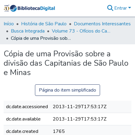
Entrar
Comunidades
&
Início
História de São Paulo
Documentos Interessantes
Coleções
Busca Integrada
Volume 73 - Ofícios do Capitão General D. Luis Antonio de Souza Botelho Mourão (Morgado de Matheus): 1765-1766
Tudo na
Cópia de uma Provisão sobre a divisão das Capitanias de São Paulo e Minas
Biblioteca
Digital
Cópia de uma Provisão sobre a
Estatísticas
divisão das Capitanias de São Paulo
e Minas
Página do item simplificado
dc.date.accessioned
2013-11-29T17:53:17Z
dc.date.available
2013-11-29T17:53:17Z
dc.date.created
1765