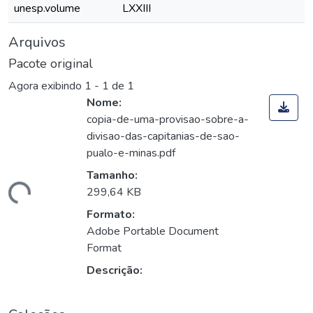
unesp.volume
LXXIII
Arquivos
Pacote original
Agora exibindo
1 - 1 de 1
Nome:
copia-de-uma-provisao-sobre-a-
divisao-das-capitanias-de-sao-
pualo-e-minas.pdf
Tamanho:
egando...
299,64 KB
Formato:
Adobe Portable Document
Format
Descrição: