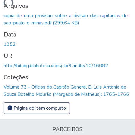
egando...
Arquivos
copia-de-uma-provisao-sobre-a-divisao-das-capitanias-de-
sao-pualo-e-minas.pdf
(299,64 KB)
Data
1952
URI
http://bibdig.biblioteca.unesp.br/handle/10/16082
Coleções
Volume 73 - Ofícios do Capitão General D. Luis Antonio de
Souza Botelho Mourão (Morgado de Matheus): 1765-1766
Página do item completo
PARCEIROS