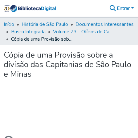
Entrar
Comunidades
&
Início
História de São Paulo
Documentos Interessantes
Coleções
Busca Integrada
Volume 73 - Ofícios do Capitão General D. Luis Antonio de Souza Botelho Mourão (Morgado de Matheus): 1765-1766
Tudo na
Cópia de uma Provisão sobre a divisão das Capitanias de São Paulo e Minas
Biblioteca
Digital
Cópia de uma Provisão sobre a
Estatísticas
divisão das Capitanias de São Paulo
e Minas