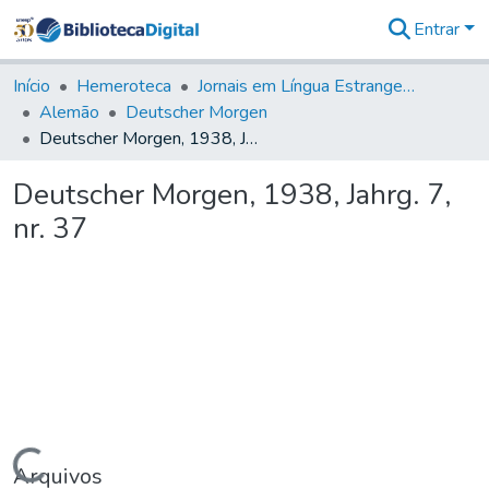
Entrar
Comunidades
&
Início
Hemeroteca
Jornais em Língua Estrangeira
Coleções
Alemão
Deutscher Morgen
Tudo na
Deutscher Morgen, 1938, Jahrg. 7, nr. 37
Biblioteca
Digital
Deutscher Morgen, 1938, Jahrg. 7,
Estatísticas
nr. 37
Carregando...
Arquivos