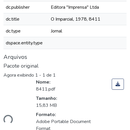
dc.publisher
Editora "Imprensa" Ltda
dc.title
O Imparcial, 1978, 8411
dc.type
Jornal
dspace.entity.type
Arquivos
Pacote original
Agora exibindo
1 - 1 de 1
Nome:
8411.pdf
Tamanho:
15,83 MB
Formato:
ando...
Adobe Portable Document
Format