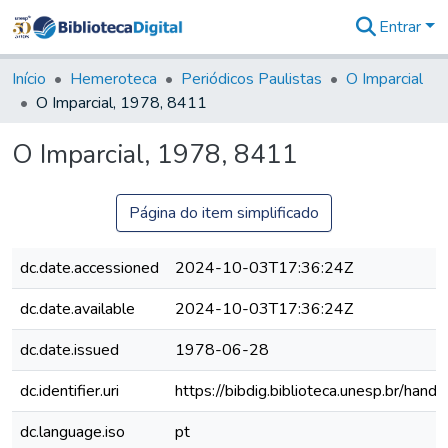
Entrar
Comunidades
&
Início
Hemeroteca
Periódicos Paulistas
O Imparcial
Coleções
O Imparcial, 1978, 8411
Tudo na
Biblioteca
O Imparcial, 1978, 8411
Digital
Estatísticas
Página do item simplificado
dc.date.accessioned
2024-10-03T17:36:24Z
dc.date.available
2024-10-03T17:36:24Z
dc.date.issued
1978-06-28
dc.identifier.uri
https://bibdig.biblioteca.unesp.br/han
dc.language.iso
pt