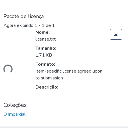
Pacote de licença
Agora exibindo
1 - 1 de 1
Nome:
license.txt
Tamanho:
1,71 KB
Formato:
ando...
Item-specific license agreed upon
to submission
Descrição:
Coleções
O Imparcial