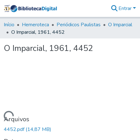
Entrar
Comunidades
&
Início
Hemeroteca
Periódicos Paulistas
O Imparcial
Coleções
O Imparcial, 1961, 4452
Tudo na
Biblioteca
O Imparcial, 1961, 4452
Digital
Estatísticas
Carregando...
Arquivos
4452.pdf
(14,87 MB)