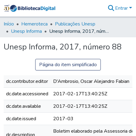
Entrar
Comunidades
&
Início
Hemeroteca
Publicações Unesp
Coleções
Unesp Informa
Unesp Informa, 2017, número 88
Tudo na
Biblioteca
Unesp Informa, 2017, número 88
Digital
Estatísticas
Página do item simplificado
dc.contributor.editor
D'Ambrosio, Oscar Alejandro Fabian
dc.date.accessioned
2017-02-17T13:40:25Z
dc.date.available
2017-02-17T13:40:25Z
dc.date.issued
2017-03
Boletim elaborado pela Assessoria de
dc.description