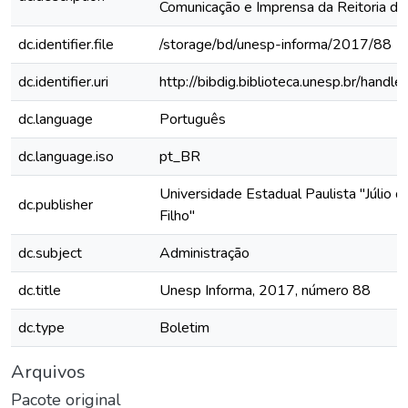
Comunicação e Imprensa da Reitoria 
dc.identifier.file
/storage/bd/unesp-informa/2017/88
dc.identifier.uri
http://bibdig.biblioteca.unesp.br/hand
dc.language
Português
dc.language.iso
pt_BR
Universidade Estadual Paulista "Júlio 
dc.publisher
Filho"
dc.subject
Administração
dc.title
Unesp Informa, 2017, número 88
dc.type
Boletim
Arquivos
Pacote original