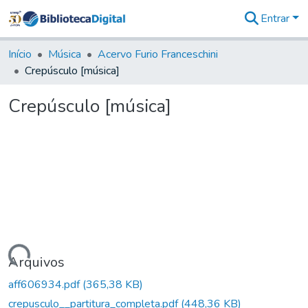
Entrar
Comunidades
&
Início
Música
Acervo Furio Franceschini
Coleções
Crepúsculo [música]
Tudo na
Biblioteca
Crepúsculo [música]
Digital
Estatísticas
rregando...
Arquivos
aff606934.pdf
(365,38 KB)
crepusculo__partitura_completa.pdf
(448,36 KB)