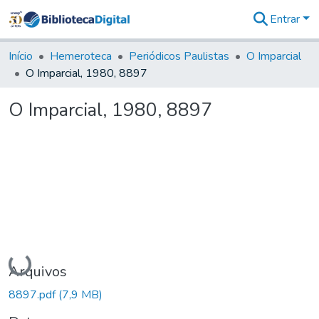
Entrar
Comunidades
&
Início
Hemeroteca
Periódicos Paulistas
O Imparcial
Coleções
O Imparcial, 1980, 8897
Tudo na
Biblioteca
O Imparcial, 1980, 8897
Digital
Estatísticas
Carregando...
Arquivos
8897.pdf
(7,9 MB)