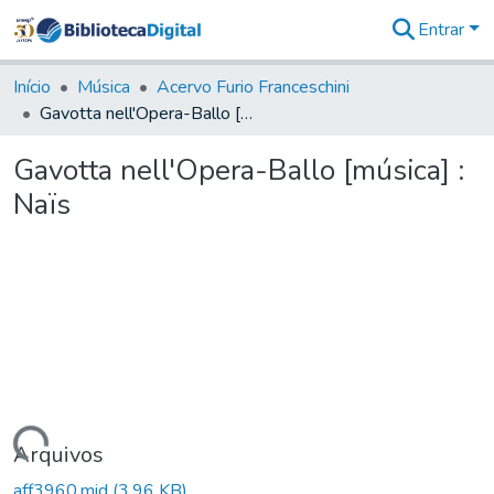
Entrar
Comunidades
&
Início
Música
Acervo Furio Franceschini
Coleções
Gavotta nell'Opera-Ballo [música] : Naïs
Tudo na
Biblioteca
Gavotta nell'Opera-Ballo [música] :
Digital
Naïs
Estatísticas
Carregando...
Arquivos
aff3960.mid
(3,96 KB)