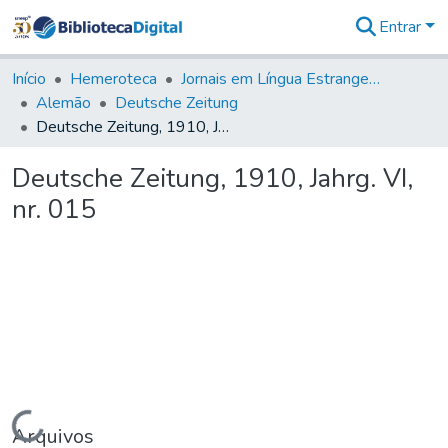
Entrar
Comunidades
&
Início
Hemeroteca
Jornais em Língua Estrangeira
Coleções
Alemão
Deutsche Zeitung
Tudo na
Deutsche Zeitung, 1910, Jahrg. VI, nr. 015
Biblioteca
Digital
Deutsche Zeitung, 1910, Jahrg. VI,
Estatísticas
nr. 015
Carregando...
Arquivos