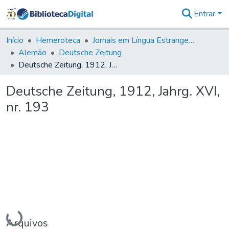
Entrar
Comunidades
&
Início
Hemeroteca
Jornais em Língua Estrangeira
Coleções
Alemão
Deutsche Zeitung
Tudo na
Deutsche Zeitung, 1912, Jahrg. XVI, nr. 193
Biblioteca
Digital
Deutsche Zeitung, 1912, Jahrg. XVI,
Estatísticas
nr. 193
Carregando...
Arquivos