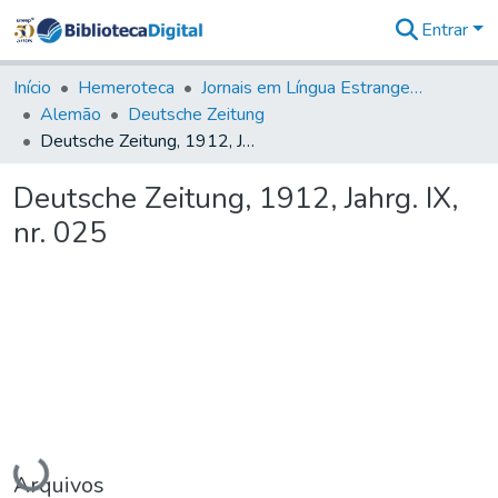
Entrar
Comunidades
&
Início
Hemeroteca
Jornais em Língua Estrangeira
Coleções
Alemão
Deutsche Zeitung
Tudo na
Deutsche Zeitung, 1912, Jahrg. IX, nr. 025
Biblioteca
Digital
Deutsche Zeitung, 1912, Jahrg. IX,
Estatísticas
nr. 025
Carregando...
Arquivos