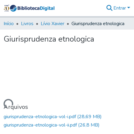
Entrar
Comunidades
&
Início
Livros
Lívio Xavier
Giurisprudenza etnologica
Coleções
Tudo na
Giurisprudenza etnologica
Biblioteca
Digital
Estatísticas
rregando...
Arquivos
giurisprudenza-etnologica-vol-i.pdf
(28,69 MB)
giurisprudenza-etnologica-vol-ii.pdf
(26,8 MB)