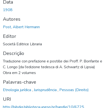
Data
1908
Autores
Post, Albert Hermann
Editor
Società Editrice Libraria
Descrição
Traduzione con prefazione e postille dei Proff. P. Bonfante e
C. Longo [da l'edizione tedesca di A. Schwartz di Lipsia)
Obra em 2 volumes
Palavras-chave
Etnologia jurídica
,
Jurisprudência
,
Pessoas (Direito)
URI
http://bibdig.biblioteca.unesp.br/handle/10/6725