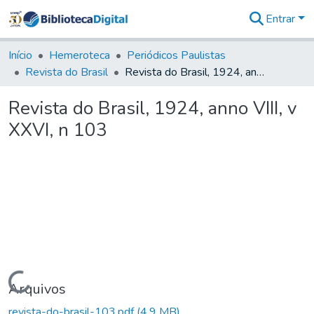
Entrar
Comunidades
&
Início
Hemeroteca
Periódicos Paulistas
Coleções
Revista do Brasil
Revista do Brasil, 1924, anno VIII, v XXVI, n 103
Tudo na
Biblioteca
Revista do Brasil, 1924, anno VIII, v
Digital
XXVI, n 103
Estatísticas
Carregando...
Arquivos
revista-do-brasil-103.pdf
(4,9 MB)