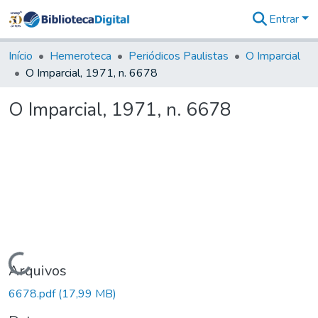
Entrar
Comunidades
&
Início
Hemeroteca
Periódicos Paulistas
O Imparcial
Coleções
O Imparcial, 1971, n. 6678
Tudo na
Biblioteca
O Imparcial, 1971, n. 6678
Digital
Estatísticas
Carregando...
Arquivos
6678.pdf
(17,99 MB)