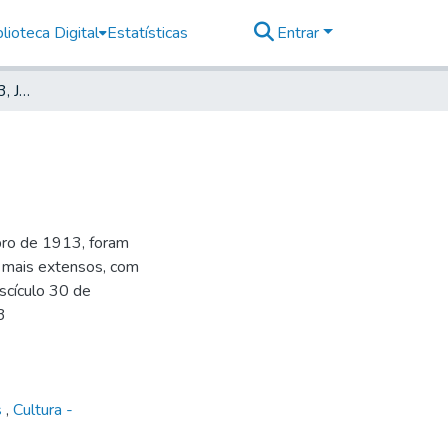
lioteca Digital
Estatísticas
Entrar
Deutsche Zeitung, 1913, Jahrg. IX, nr. 041
bro de 1913, foram
, mais extensos, com
ascículo 30 de
3
s
,
Cultura -