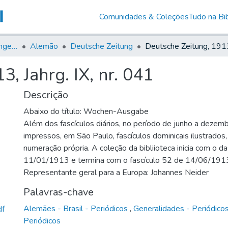
Comunidades & Coleções
Tudo na Bib
Jornais em Língua Estrangeira
Alemão
Deutsche Zeitung
, Jahrg. IX, nr. 041
Descrição
Abaixo do título: Wochen-Ausgabe
Além dos fascículos diários, no período de junho a dezem
impressos, em São Paulo, fascículos dominicais ilustrados
numeração própria. A coleção da bibliioteca inicia com o d
11/01/1913 e termina com o fascículo 52 de 14/06/191
Representante geral para a Europa: Johannes Neider
Palavras-chave
Alemães - Brasil - Periódicos
,
Generalidades - Periódico
df
Periódicos