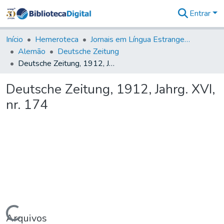
Entrar
Comunidades
&
Início
Hemeroteca
Jornais em Língua Estrangeira
Coleções
Alemão
Deutsche Zeitung
Tudo na
Deutsche Zeitung, 1912, Jahrg. XVI, nr. 174
Biblioteca
Digital
Deutsche Zeitung, 1912, Jahrg. XVI,
Estatísticas
nr. 174
Carregando...
Arquivos