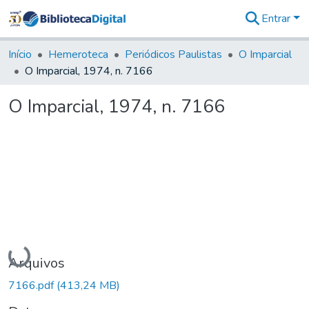
Entrar
Comunidades
&
Início
Hemeroteca
Periódicos Paulistas
O Imparcial
Coleções
O Imparcial, 1974, n. 7166
Tudo na
Biblioteca
O Imparcial, 1974, n. 7166
Digital
Estatísticas
Carregando...
Arquivos
7166.pdf
(413,24 MB)