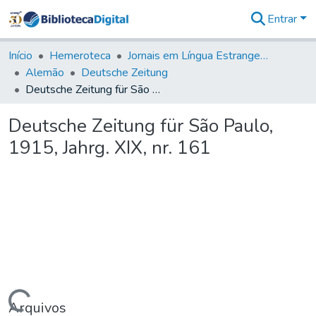
Entrar
Comunidades
&
Início
Hemeroteca
Jornais em Língua Estrangeira
Coleções
Alemão
Deutsche Zeitung
Tudo na
Deutsche Zeitung für São Paulo, 1915, Jahrg. XIX, nr. 161
Biblioteca
Digital
Deutsche Zeitung für São Paulo,
Estatísticas
1915, Jahrg. XIX, nr. 161
Arquivos