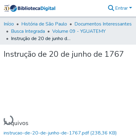
Entrar
Comunidades
&
Início
História de São Paulo
Documentos Interessantes
Coleções
Busca Integrada
Volume 09 - YGUATEMY
Tudo na
Instrução de 20 de junho de 1767
Biblioteca
Digital
Instrução de 20 de junho de 1767
Estatísticas
Carregando...
Arquivos
instrucao-de-20-de-junho-de-1767.pdf
(238,36 KB)