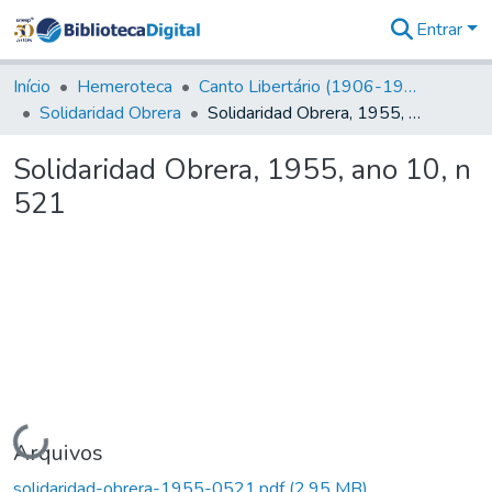
Entrar
Comunidades
&
Início
Hemeroteca
Canto Libertário (1906-1995)
Coleções
Solidaridad Obrera
Solidaridad Obrera, 1955, ano 10, n 521
Tudo na
Biblioteca
Solidaridad Obrera, 1955, ano 10, n
Digital
521
Estatísticas
Carregando...
Arquivos
solidaridad-obrera-1955-0521.pdf
(2,95 MB)