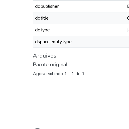
dc.publisher
dc.title
dc.type
J
dspace.entity.type
Arquivos
Pacote original
Agora exibindo
1 - 1 de 1