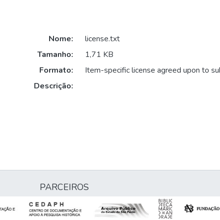
Nome:
license.txt
Tamanho:
1,71 KB
Formato:
Item-specific license agreed upon to s
Descrição:
PARCEIROS