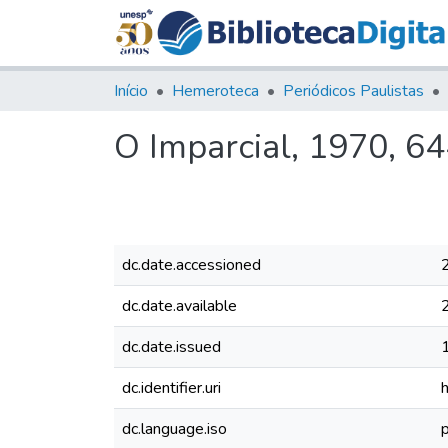
Início
Hemeroteca
Periódicos Paulistas
O Imparcial, 1970, 6
dc.date.accessioned
dc.date.available
dc.date.issued
dc.identifier.uri
dc.language.iso