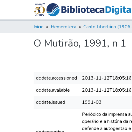
Início
Hemeroteca
O Mutirão, 1991, n 1
dc.date.accessioned
2013-11-12T18:05:16
dc.date.available
2013-11-12T18:05:16
dc.date.issued
1991-03
Periódico da imprensa al
operário e a história da 
defende a autogestão e 
dc.description