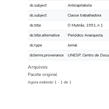
dc.subject
Anticapitalista
dc.subject
Classe trabalhadora
dc.title
O Mutirão, 1991, n 1
dc.title.alternative
Periódico Anarquista
dc.type
Jornal
dcterms.provenance
UNESP, Centro de Docu
Arquivos
Pacote original
Agora exibindo
1 - 1 de 1