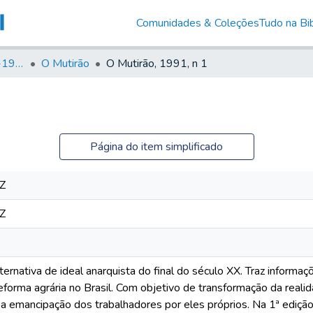
Comunidades & Coleções
Tudo na Bib
Canto Libertário (1906-1995)
O Mutirão
O Mutirão, 1991, n 1
Página do item simplificado
Z
Z
ternativa de ideal anarquista do final do século XX. Traz infor
reforma agrária no Brasil. Com objetivo de transformação da realid
a emancipação dos trabalhadores por eles próprios. Na 1ª edição