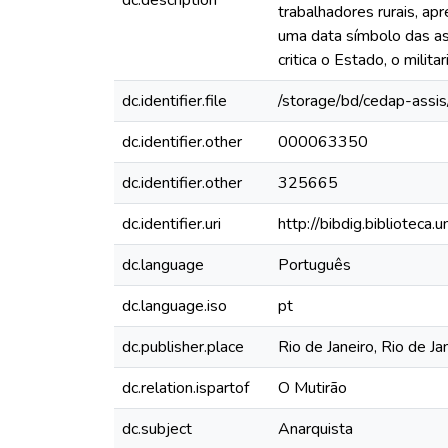
trabalhadores rurais, a
uma data símbolo das as
critica o Estado, o milit
dc.identifier.file
/storage/bd/cedap-assi
dc.identifier.other
000063350
dc.identifier.other
325665
dc.identifier.uri
http://bibdig.biblioteca
dc.language
Português
dc.language.iso
pt
dc.publisher.place
Rio de Janeiro, Rio de Jan
dc.relation.ispartof
O Mutirão
dc.subject
Anarquista