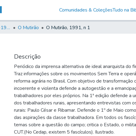
Comunidades & Coleções
Tudo na Bib
Canto Libertário (1906-1995)
O Mutirão
O Mutirão, 1991, n 1
Descrição
Periódico da imprensa alternativa de ideal anarquista do fi
Traz informações sobre os movimentos Sem Terra e operári
reforma agrária no Brasil. Com objetivo de transformação d
incoerente e violenta defende a autogestão e a emancipa
trabalhadores por eles próprios. Na 1ª edição defende a un
dos trabalhadores rurais, apresentando entrevistas com o
rurais: Paulo César e Ribamar. Defende o 1º de Maio com
das aspirações da classe trabalhadora. Em todos os fascí
temas sobre a questão do campo; critica o Estado, o militar
CUT.(No Cedap, existem 5 fascículos). Ilustrado.