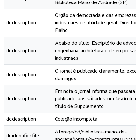
Biblioteca Mário de Andrade (SP)
Orgão da democracia e das emprezas
dc.description
industriaes de utilidade geral. Director:
Fialho
Abaixo do título: Escriptório de advocac
dc.description
engenharia, architetura e de empresas
industriaes
O jornal é publicado diariamente, excet
dc.description
domingos
Em nota o jornal informa que passará a
dc.description
publicado, aos sábados, um fascículo c
título de Supplemento.
dc.description
Coleção incompleta
/storage/bd/biblioteca-mario-de-
dc.identifier.file
andrade/jornais/o-constituinte/1885/8