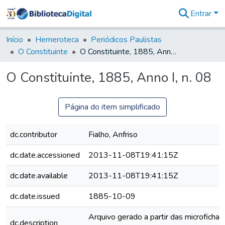
Entrar
Comunidades
&
Início
Hemeroteca
Periódicos Paulistas
Coleções
O Constituinte
O Constituinte, 1885, Anno I, n. 08
Tudo na
Biblioteca
O Constituinte, 1885, Anno I, n. 08
Digital
Estatísticas
Página do item simplificado
dc.contributor
Fialho, Anfriso
dc.date.accessioned
2013-11-08T19:41:15Z
dc.date.available
2013-11-08T19:41:15Z
dc.date.issued
1885-10-09
Arquivo gerado a partir das microfichas
dc.description