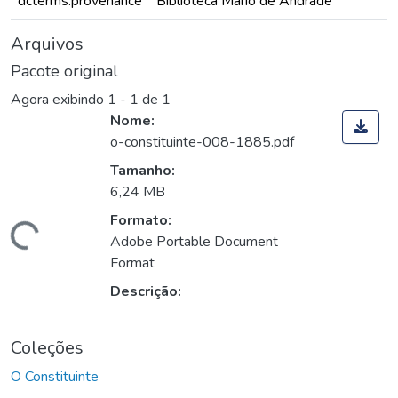
dcterms.provenance
Biblioteca Mário de Andrade
Arquivos
Pacote original
Agora exibindo
1 - 1 de 1
Nome:
o-constituinte-008-1885.pdf
Tamanho:
6,24 MB
Formato:
Carregando...
Adobe Portable Document
Format
Descrição:
Coleções
O Constituinte