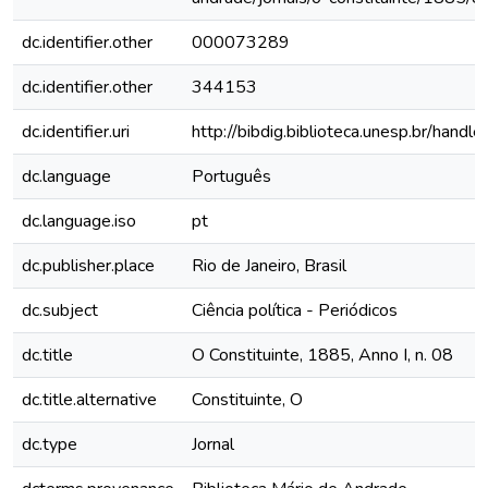
dc.identifier.other
000073289
dc.identifier.other
344153
dc.identifier.uri
http://bibdig.biblioteca.unesp.br/hand
dc.language
Português
dc.language.iso
pt
dc.publisher.place
Rio de Janeiro, Brasil
dc.subject
Ciência política - Periódicos
dc.title
O Constituinte, 1885, Anno I, n. 08
dc.title.alternative
Constituinte, O
dc.type
Jornal