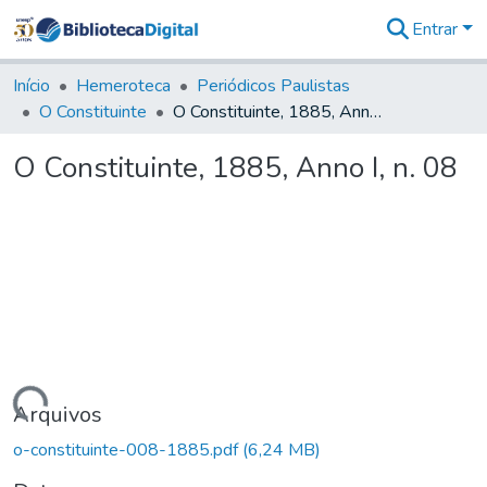
Entrar
Comunidades
&
Início
Hemeroteca
Periódicos Paulistas
Coleções
O Constituinte
O Constituinte, 1885, Anno I, n. 08
Tudo na
Biblioteca
O Constituinte, 1885, Anno I, n. 08
Digital
Estatísticas
Carregando...
Arquivos
o-constituinte-008-1885.pdf
(6,24 MB)