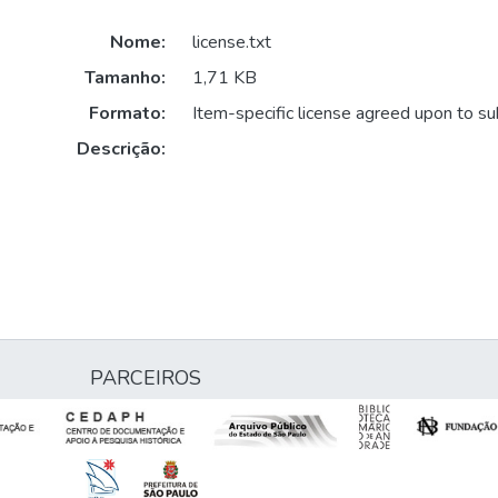
Nome:
license.txt
Tamanho:
1,71 KB
Formato:
Item-specific license agreed upon to s
Descrição:
PARCEIROS