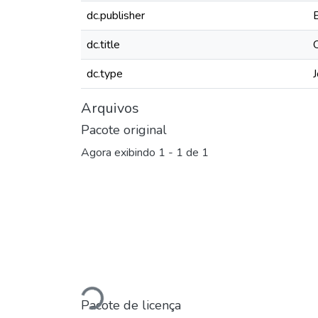
dc.publisher
dc.title
dc.type
J
Arquivos
Pacote original
Agora exibindo
1 - 1 de 1
Carregando...
Pacote de licença