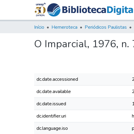
Início
Hemeroteca
Periódicos Paulistas
O Imparcial, 1976, n.
dc.date.accessioned
dc.date.available
dc.date.issued
dc.identifier.uri
dc.language.iso