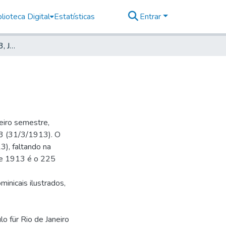
lioteca Digital
Estatísticas
Entrar
Deutsche Zeitung, 1913, Jahrg. XVI, nr. 053
eiro semestre,
 73 (31/3/1913). O
), faltando na
 de 1913 é o 225
minicais ilustrados,
lo für Rio de Janeiro