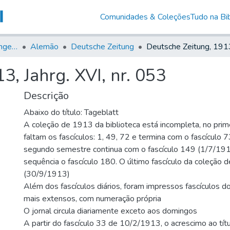
Comunidades & Coleções
Tudo na Bib
Jornais em Língua Estrangeira
Alemão
Deutsche Zeitung
3, Jahrg. XVI, nr. 053
Descrição
Abaixo do título: Tageblatt
A coleção de 1913 da biblioteca está incompleta, no prim
faltam os fascículos: 1, 49, 72 e termina com o fascículo
segundo semestre continua com o fascículo 149 (1/7/1913
sequência o fascículo 180. O último fascículo da coleção
(30/9/1913)
Além dos fascículos diários, foram impressos fascículos do
mais extensos, com numeração própria
O jornal circula diariamente exceto aos domingos
A partir do fascículo 33 de 10/2/1913, o acrescimo ao títu