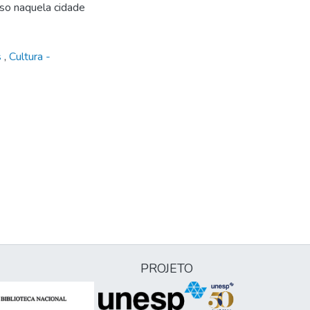
sso naquela cidade
s
,
Cultura -
PROJETO