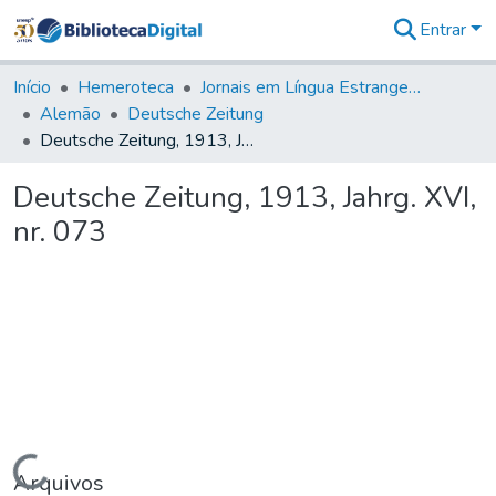
Entrar
Comunidades
&
Início
Hemeroteca
Jornais em Língua Estrangeira
Coleções
Alemão
Deutsche Zeitung
Tudo na
Deutsche Zeitung, 1913, Jahrg. XVI, nr. 073
Biblioteca
Digital
Deutsche Zeitung, 1913, Jahrg. XVI,
Estatísticas
nr. 073
Carregando...
Arquivos