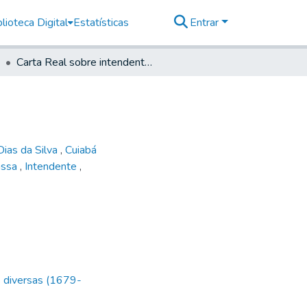
lioteca Digital
Estatísticas
Entrar
Carta Real sobre intendentes das minas
Dias da Silva
,
Cuiabá
assa
,
Intendente
,
s diversas (1679-