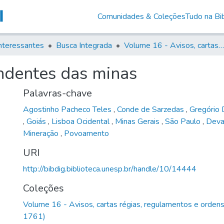
Comunidades & Coleções
Tudo na Bib
nteressantes
Busca Integrada
Volume 16 - Avisos, cartas régias, regulamentos e ordens diversas (1679- 1761)
endentes das minas
Palavras-chave
Agostinho Pacheco Teles
,
Conde de Sarzedas
,
Gregório 
,
Goiás
,
Lisboa Ocidental
,
Minas Gerais
,
São Paulo
,
Dev
Mineração
,
Povoamento
URI
http://bibdig.biblioteca.unesp.br/handle/10/14444
Coleções
Volume 16 - Avisos, cartas régias, regulamentos e orden
1761)