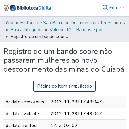
Entrar
Comunidades
&
Início
História de São Paulo
Documentos Interessantes
Coleções
Busca Integrada
Volume 12 - Bandos e portarias de Rodrigo César de Menezes
Tudo na
Registro de um bando sobre não passarem mulheres ao novo descobrimento das minas do Cuiabá
Biblioteca
Digital
Registro de um bando sobre não
Estatísticas
passarem mulheres ao novo
descobrimento das minas do Cuiabá
Página do item simplificado
dc.date.accessioned
2013-11-29T17:49:04Z
dc.date.available
2013-11-29T17:49:04Z
dc.date.created
1723-07-02