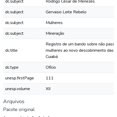
dc.subject
Rodrigo César de Menezes
dc.subject
Gervasio Leite Rebelo
dc.subject
Mulheres
dc.subject
Mineração
Registro de um bando sobre não pass
dc.title
mulheres ao novo descobrimento das m
Cuiabá
dc.type
Ofício
unesp.firstPage
111
unesp.volume
XII
Arquivos
Pacote original