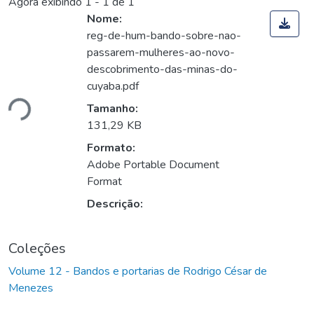
Agora exibindo
1 - 1 de 1
Nome:
reg-de-hum-bando-sobre-nao-
passarem-mulheres-ao-novo-
descobrimento-das-minas-do-
cuyaba.pdf
ando...
Tamanho:
131,29 KB
Formato:
Adobe Portable Document
Format
Descrição:
Coleções
Volume 12 - Bandos e portarias de Rodrigo César de
Menezes