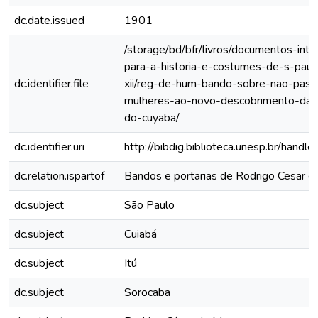
dc.date.issued
1901
/storage/bd/bfr/livros/documentos-int
para-a-historia-e-costumes-de-s-paul
dc.identifier.file
xii/reg-de-hum-bando-sobre-nao-pas
mulheres-ao-novo-descobrimento-das
do-cuyaba/
dc.identifier.uri
http://bibdig.biblioteca.unesp.br/hand
dc.relation.ispartof
Bandos e portarias de Rodrigo Cesar 
dc.subject
São Paulo
dc.subject
Cuiabá
dc.subject
Itú
dc.subject
Sorocaba